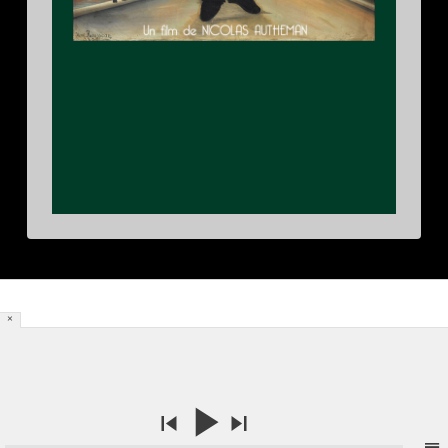
×
HOME
[DYNAMIC POSTS]
POWERED BY THE
X THEME