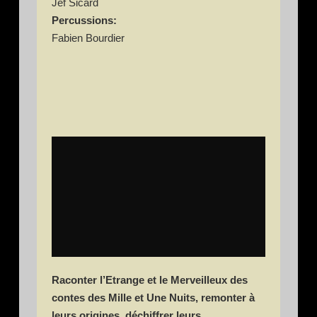
Jef Sicard
Percussions:
Fabien Bourdier
Il était une fois les Mille et une nuits
par
bande-annonce-film
Raconter l’Etrange et le Merveilleux des
contes des Mille et Une Nuits, remonter à
leurs origines, déchiffrer leurs